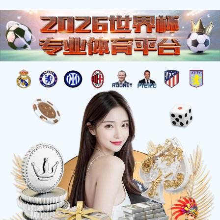
注册入口
星空·官方端网站登录入口
APP
与网页版入口｜畅享全球体育
赛事与数据服务
欢迎访问
星空·官方端网站登录入口
，提供全面
覆盖足球、篮球、电竞等项目的赛事资讯与数据
内容， 支持
APP下载
与
网页使用
，每日同步更
新千场比赛，聚焦热门体育内容， 助您轻松获
取赛事动态，掌握比赛节奏。