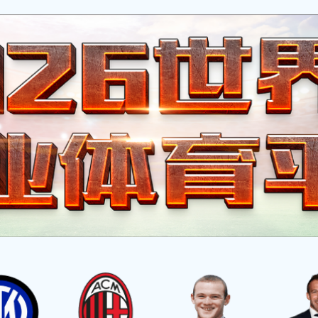
App下载
关于我们
体育焦点
入口
APP与网页版入口｜畅享
，提供全面覆盖足球、篮球、电竞等项目的赛事资讯
场比赛，聚焦热门体育内容， 助您轻松获取赛事
手机App
网页版