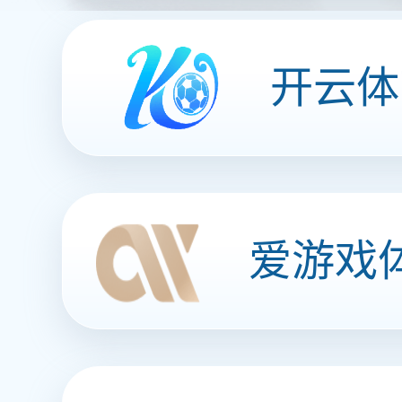
体育赛事直播
同步覆盖全球重要赛事，配备高清信号源与多语
到关注比赛，实现多屏同步观赛。
实时数据中心