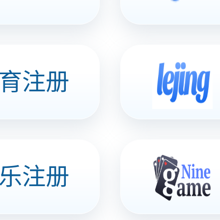
边聊，提升观赛的社交属性。