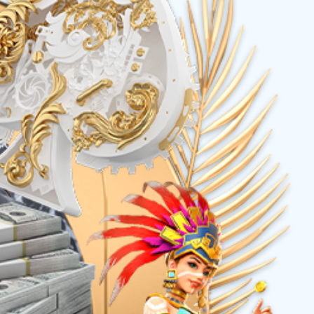
录入口等体育内容更便捷、更智能地触达全球用户。