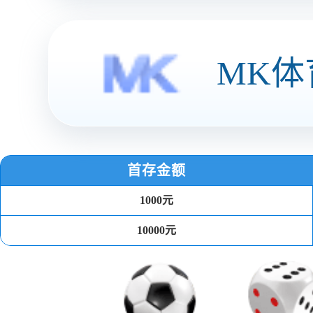
多终端无缝适配
全平台接入星空·官方端网站登录入口内容系统，支
及。
数据安全 全方位防护