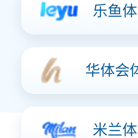
提供详尽的赛事动态、球员数据、进球时间轴与
节。
战术分析频道
由专业编辑团队策划战术复盘、阵容解构与关键