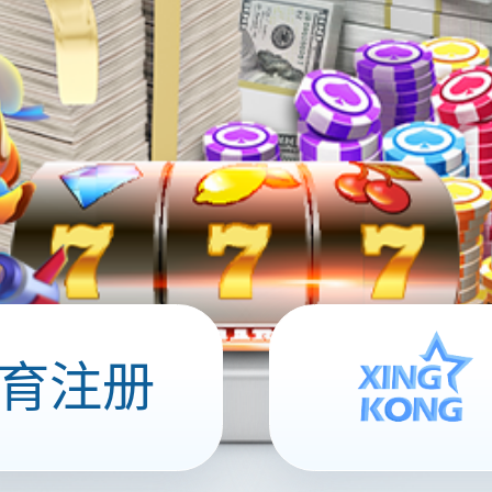
风控、秒级加载、多节点加速等
时，星空·官方端网站登录入口提
赛首选平台。
五大核心功能 · 场景整合
从赛事直播到多端互动，构建星空·官方端网站登录入口生态闭