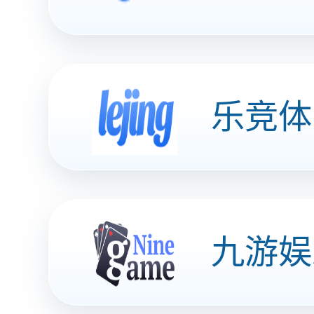
用户社区与弹幕互动
构建赛事评论区与实时弹幕系统，让用户可边看