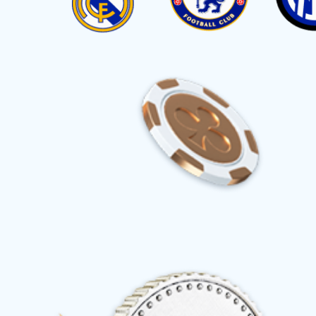
星空·官方端网站登录